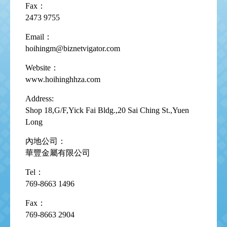
Fax：
2473 9755
Email：
hoihingm@biznetvigator.com
Website：
www.hoihinghhza.com
Address:
Shop 18,G/F,Yick Fai Bldg.,20 Sai Ching St.,Yuen
Long
內地公司：
華豐金屬有限公司
Tel：
769-8663 1496
Fax：
769-8663 2904