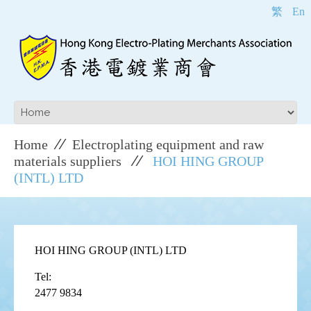
繁
En
Home
Electroplating equipment and raw
materials suppliers
HOI HING GROUP
(INTL) LTD
HOI HING GROUP (INTL) LTD
Tel:
2477 9834