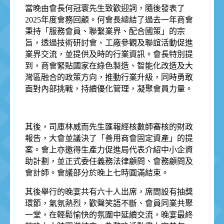
當晚由會長何冠寰先生致歡迎詞，隨後發表了
2025年度會務回顧。何會長總結了過去一年商會
秉持「服務會員、聯繫業界、配合國策」的宗
旨，透過技術研討會、工廠參觀及聯誼活動促進
業界交流，並提供及時的行業資訊。會長特別提
到，商會緊貼國家在綠色製造、智能化改造及大
灣區融合的政策方向，推動行業升級，同時勇敢
面對內部挑戰，持續優化管理，凝聚會員力量。
其後，司庫林威而先生匯報經核數師審核的財政
報告，大會並議決了「善用商會固定資產」的提
案。會上亦邀得生產力促進局代表介紹中小企資
助計劃，並正式委任義務法律顧問、會務顧問及
會計師。會議部分於晚上七時圓滿結束。
其後舉行的晚宴共有六十人出席，席間設有抽獎
環節，氣氛熱烈，歡聲笑語不斷、會員同業共聚
一堂，在輕鬆愉快的氛圍中延續交流，晚宴最終