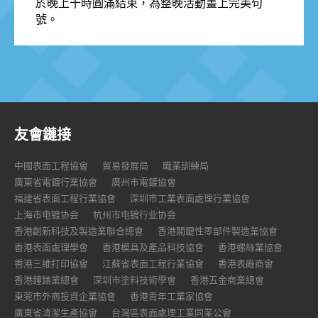
於晚上十時圓滿結束，為整晚活動畫上完美句
號。
友會鏈接
中國表面工程協會
貿易發展局
職業訓練局
廣東省電鍍行業協會
廣州市電鍍協會
福建省表面工程行業協會
深圳市工業表面處理行業協會
上海市电镀协会
杭州市电镀行业协会
香港創新科技及製造業聯合總會
香港關鍵性零部件製造業協會
香港表面處理學會
香港模具及產品科技協會
香港螺絲業協會
香港三維打印協會
江蘇省表面工程行業協會
香港表廠商會
香港鐘錶業總會
深圳市塗料技術學會
香港五金商業總會
東莞市外商投資企業協會
香港青年工業家協會
廣東省清潔生產協會
台灣區表面處理工業同業公會