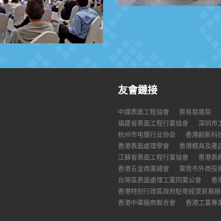
友會鏈接
中國表面工程協會
貿易發展局
福建省表面工程行業協會
深圳市
杭州市电镀行业协会
香港創新科
香港表面處理學會
香港模具及產
江蘇省表面工程行業協會
香港表
香港五金商業總會
東莞市外商投
台灣區表面處理工業同業公會
香
香港特別行政區政府駐粵經濟貿易辦
香港中華廠商聯合會
香港工業專